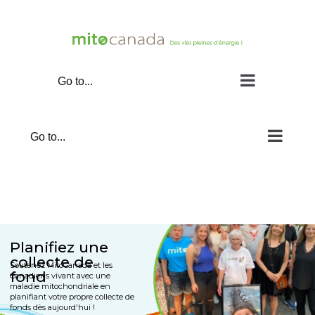
Skip
to
content
Go to...
Go to...
Planifiez une
collecte de
Soutenez MitoCanada et les
fond
Canadiens vivant avec une
maladie mitochondriale en
planifiant votre propre collecte de
fonds dès aujourd'hui !