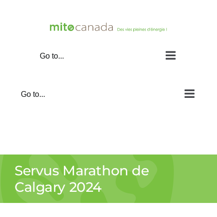
Skip
to
content
Go to...
Go to...
Servus Marathon de
Calgary 2024