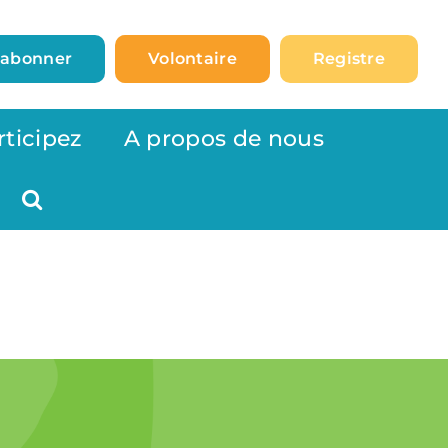
’abonner
Volontaire
Registre
rticipez
A propos de nous