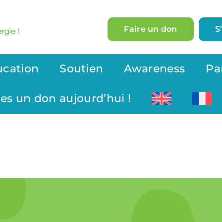
Faire un don
S
ucation
Soutien
Awareness
Pa
tes un don aujourd’hui !