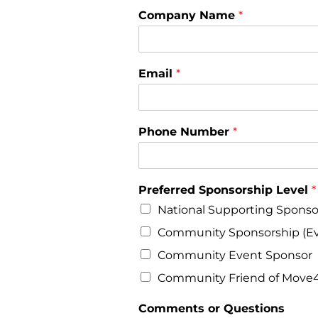
Company Name
*
Email
*
Phone Number
*
N
Preferred Sponsorship Level
*
u
National Supporting Sponsor 
m
b
Community Sponsorship (Eve
e
r
Community Event Sponsor
S
Community Friend of Move
p
o
Comments or Questions
n