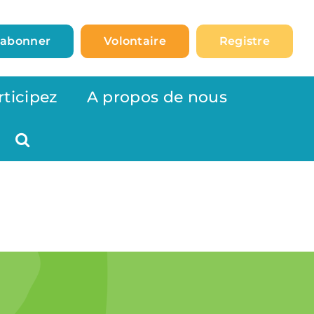
’abonner
Volontaire
Registre
rticipez
A propos de nous