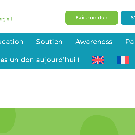
Faire un don
S
ucation
Soutien
Awareness
Pa
tes un don aujourd’hui !