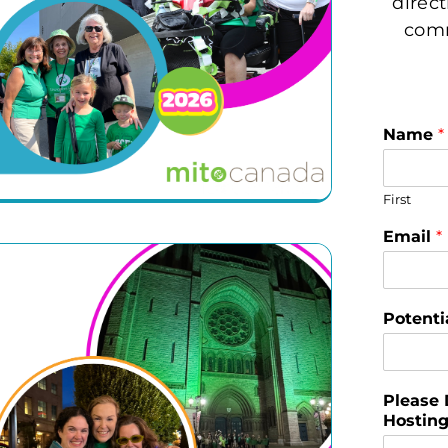
direc
comm
Name
*
First
Email
*
Potenti
Please 
Hostin