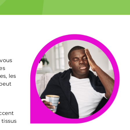
 vous
es
s, les
 peut
ccent
 tissus