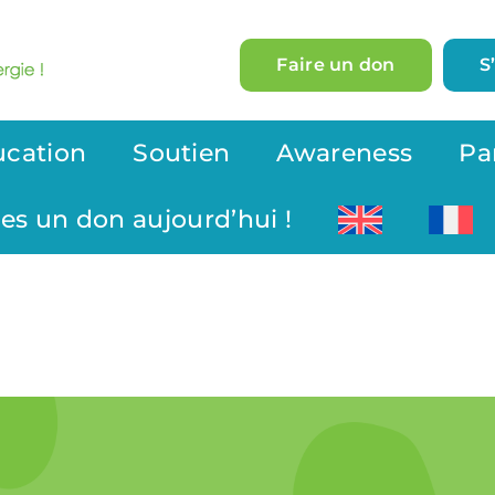
Faire un don
S
ucation
Soutien
Awareness
Pa
tes un don aujourd’hui !