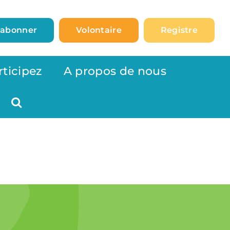
’abonner
Volontaire
Registre
rticipez
A propos de nous