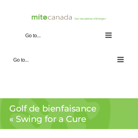
Skip
to
content
Go to...
Go to...
Golf de bienfaisance
« Swing for a Cure