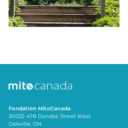
Fondation MitoCanada
30022-478 Dundas Street West
Oakville, ON.