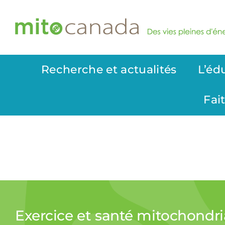
Skip
to
content
Recherche et actualités
L’éd
Fai
Exercice et santé mitochondri