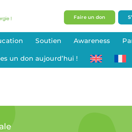
Faire un don
S
ucation
Soutien
Awareness
Pa
tes un don aujourd’hui !
ale