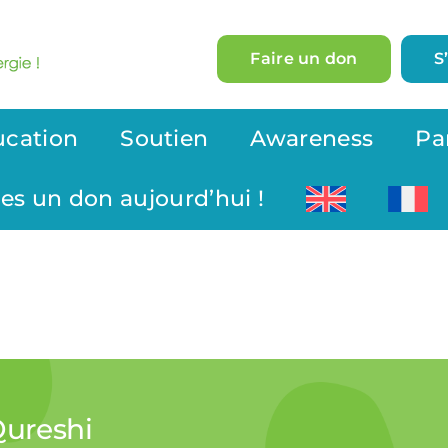
Faire un don
S
ucation
Soutien
Awareness
Pa
tes un don aujourd’hui !
Qureshi