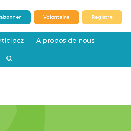
’abonner
Volontaire
Registre
rticipez
A propos de nous