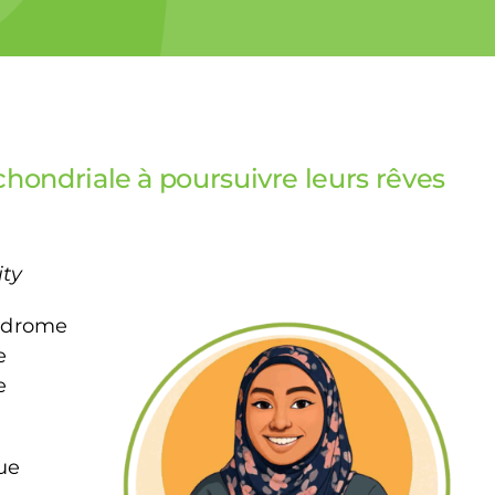
chondriale à poursuivre leurs rêves
ity
yndrome
e
e
ue