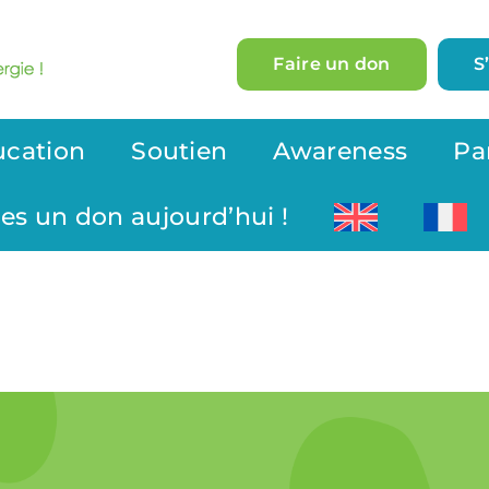
Faire un don
S
ucation
Soutien
Awareness
Pa
tes un don aujourd’hui !