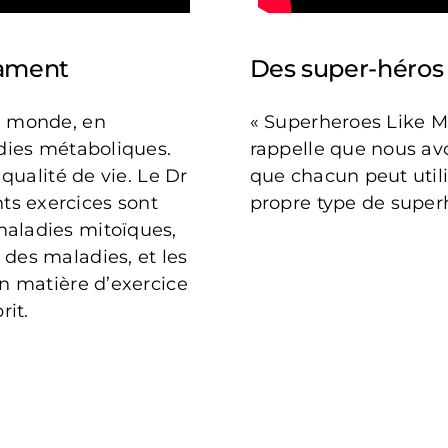
cament
Des super-héro
le monde, en
« Superheroes Like M
adies métaboliques.
rappelle que nous avo
 qualité de vie. Le Dr
que chacun peut utili
ts exercices sont
propre type de super
maladies mitoïques,
 des maladies, et les
en matière d’exercice
rit.