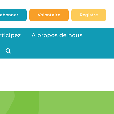
’abonner
Volontaire
Registre
rticipez
A propos de nous