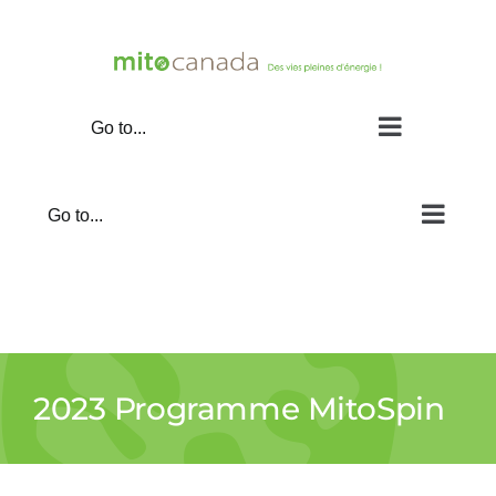
Skip
to
content
Go to...
Go to...
2023 Programme MitoSpin