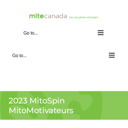
Skip
to
content
Go to...
Go to...
2023 MitoSpin
MitoMotivateurs